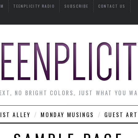
AM
TEENPLICITY RADIO
SUBSCRIBE
CONTACT US
EXT, NO BRIGHT COLORS, JUST WHAT YOU W
IST ALLEY
MONDAY MUSINGS
GUEST ART